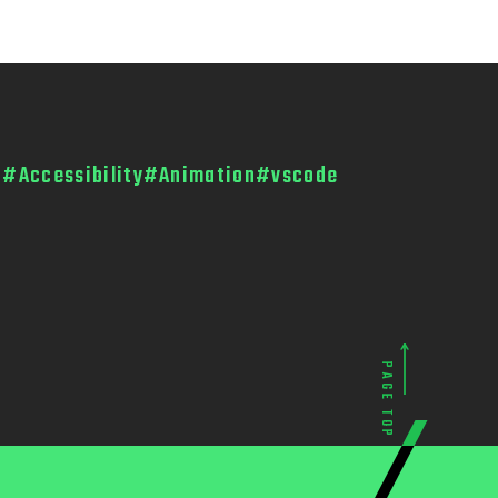
o
#Accessibility
#Animation
#vscode
PAGE TOP