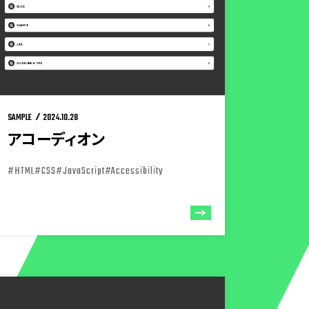
SAMPLE
2024.10.28
アコーディオン
#HTML
#CSS
#JavaScript
#Accessibility