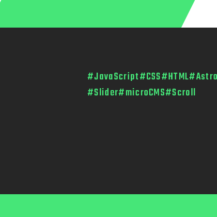
#JavaScript
#CSS
#HTML
#Astr
#Slider
#microCMS
#Scroll