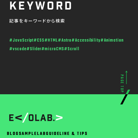
Keyword
記事をキーワードから検索
#JavaScript
#CSS
#HTML
#Astro
#Accessibility
#Animation
#vscode
#Slider
#microCMS
#Scroll
PAGE TOP
BLOG
SAMPLE
LAB
GUIDELINE & TIPS