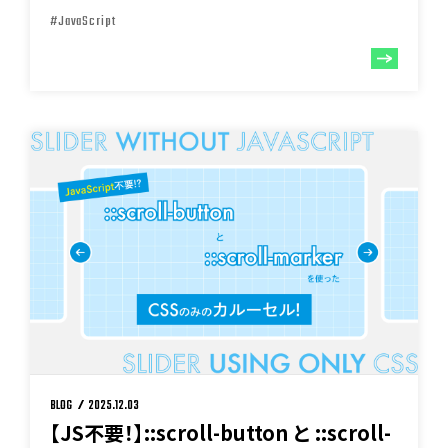
#JavaScript
BLOG
2025.12.03
【JS不要！】::scroll-button と ::scroll-