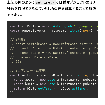
上記の例のように
で日付オブジェクトのミリ
getTime()
秒数を取得できるので、それらの差を計算することで解決
できます。
const
 allPosts = 
await
Astro
.
glob
(
"../pages/posts/
const
 nonDraftPosts = allPosts.
filter
(
(
post
) =>
 !p
// ↓削除↓
// const sortedPosts = nonDraftPosts.sort((a, b) =
//   const aDate = new Date(a.frontmatter.pubDate)
//   const bDate = new Date(b.frontmatter.pubDate)
//   return bDate - aDate;
// });
// ↓以下のコードに変更↓
const
 sortedPosts = nonDraftPosts.
sort
(
(
a, b
) =>
 {

const
 aDate = 
new
Date
(a.
frontmatter
.
pubDate
);

const
 bDate = 
new
Date
(b.
frontmatter
.
pubDate
);

return
 bDate.
getTime
() - aDate.
getTime
();
