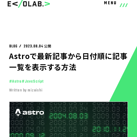
MENU
BLOG
2023.08.04
公開
Astroで最新記事から日付順に記事
一覧を表示する方法
#
Astro
#
JavaScript
Written by mizuishi