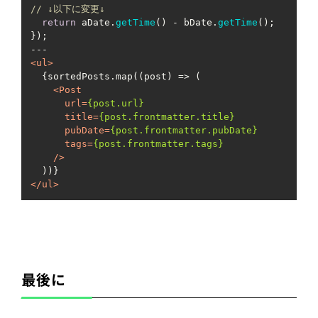
// ↓以下に変更↓
return
 aDate.
getTime
() - bDate.
getTime
();

});

<
ul
>
  {sortedPosts.map((post) => (

<
Post
url
=
{post.url}
title
=
{post.frontmatter.title}
pubDate
=
{post.frontmatter.pubDate}
tags
=
{post.frontmatter.tags}
    />
</
ul
>
最後に