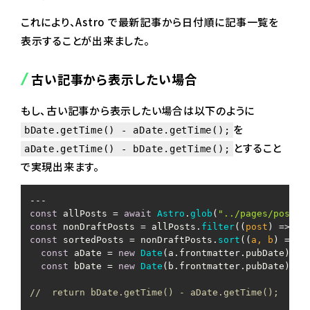
これにより、Astro で最新記事から日付順に記事一覧を
表示することが出来ました。
古い記事から表示したい場合
もし、古い記事から表示したい場合は以下のように
を
bDate.getTime() - aDate.getTime();
とすること
aDate.getTime() - bDate.getTime();
で実現出来ます。
const
 allPosts = 
await
Astro
.
glob
(
"../pages/posts/
const
 nonDraftPosts = allPosts.
filter
(
(
post
) =>
 !p
const
 sortedPosts = nonDraftPosts.
sort
(
(
a, b
) =>
 {

const
 aDate = 
new
Date
(a.
frontmatter
.
pubDate
);

const
 bDate = 
new
Date
(b.
frontmatter
.
pubDate
);

//  return bDate.getTime() - aDate.getTime();