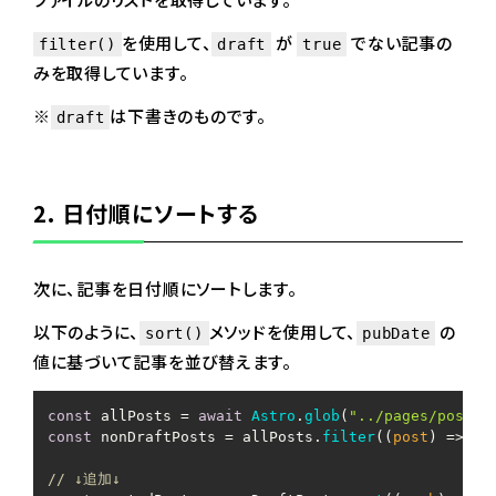
を使用して、
が
でない記事の
filter()
draft
true
みを取得しています。
※
は下書きのものです。
draft
2. 日付順にソートする
次に、記事を日付順にソートします。
以下のように、
メソッドを使用して、
の
sort()
pubDate
値に基づいて記事を並び替えます。
const
 allPosts = 
await
Astro
.
glob
(
"../pages/posts/
const
 nonDraftPosts = allPosts.
filter
(
(
post
) =>
 !p
// ↓追加↓