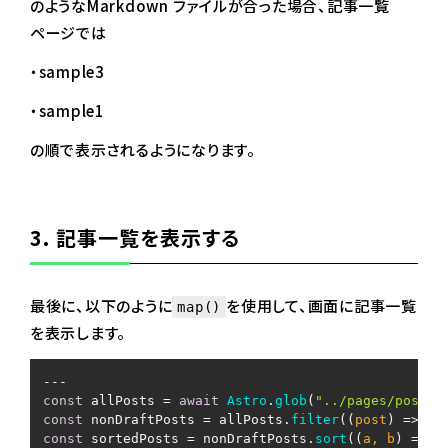
のようなMarkdown ファイルが合った場合、記事
一覧
ページでは
・sample3
・sample1
の順で表示されるようになります。
3. 記事一覧を表示する
最後に、以下のように
を使用して、画面に記事一覧
map()
を表示します。
const
 allPosts = 
await
Astro
.
glob
(
"../pages/posts/
const
 nonDraftPosts = allPosts.
filter
(
(
post
) =>
 !p
const
 sortedPosts = nonDraftPosts.
sort
(
(
a, b
) =>
 {
