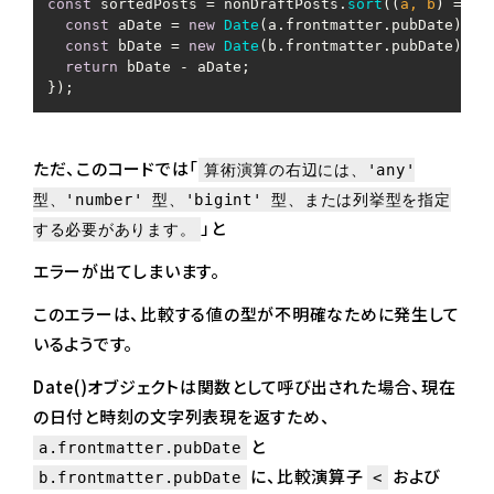
const
 sortedPosts = nonDraftPosts.
sort
(
(
a, b
) =>
 {

const
 aDate = 
new
Date
(a.
frontmatter
.
pubDate
);

const
 bDate = 
new
Date
(b.
frontmatter
.
pubDate
);

return
 bDate - aDate;

ただ、このコードでは「
算術演算の右辺には、'any'
型、'number' 型、'bigint' 型、または列挙型を指定
」と
する必要があります。
エラーが出てしまいます。
このエラーは、比較する値の型が不明確なために発生して
いるようです。
Date()オブジェクトは
関数として呼び出された場合、現在
の日付と時刻の文字列表現を返すため、
と
a.frontmatter.pubDate
に、
比較演算子
および
b.frontmatter.pubDate
<