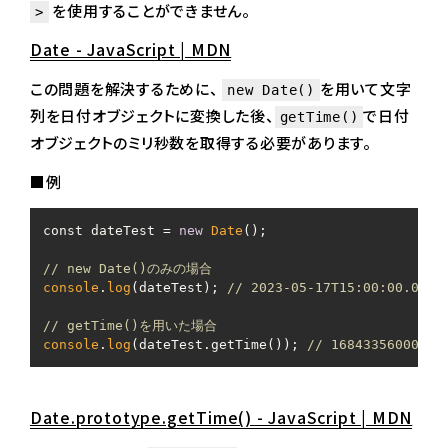
を使用することができません。
>
Date - JavaScript | MDN
この問題を解決するために、
を用いて文字
new Date()
列を日付オブジェクトに変換した後、
で日付
getTime()
オブジェクトのミリ秒数を取得する必要があります。
■例
const dateTest = 
new
Date
();

// new Date()のみの場合
console
.
log
(dateTest); 
// 2023-05-17T15:00:00.000Z
// getTime()を用いた場合
console
.
log
(dateTest.getTime()); 
// 1684335600000
Date.prototype.getTime() - JavaScript | MDN