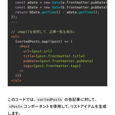
const
 aDate = 
new
Date
(a.
frontmatter
.
pubDate
);

const
 bDate = 
new
Date
(b.
frontmatter
.
pubDate
);

return
 bDate.
getTime
() - aDate.
getTime
();

});

---

// ↓map()を使用して、記事一覧を表示↓
<
ul
>
  {sortedPosts.map((post) => (

<
Post
url
=
{post.url}
title
=
{post.frontmatter.title}
pubDate
=
{post.frontmatter.pubDate}
tags
=
{post.frontmatter.tags}
    />
</
ul
>
このコードでは、
の各記事に対して、
sortedPosts
コンポーネントを使用して、リストアイテムを生成
<Post>
します。