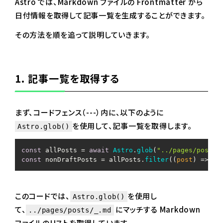
Astro では、Markdown ファイルの Frontmatter から
日付情報を取得して記事一覧を生成することができます。
その方法を順を追って説明していきます。
1. 記事一覧を取得する
まず、コードフェンス（---）内に、以下のように
を使用して、記事一覧を取得します。
Astro.glob()
const
 allPosts = 
await
Astro
.
glob
(
"../pages/posts/
const
 nonDraftPosts = allPosts.
filter
(
(
post
) =>
 !p
このコードでは、
を使用し
Astro.glob()
て、
にマッチする Markdown
../pages/posts/_.md
ファイルのリストを取得しています。