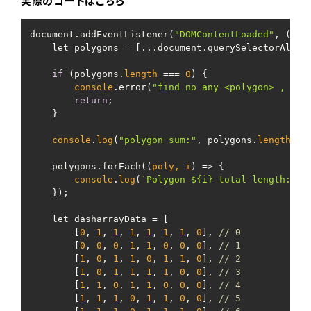
実際のコードはこちら
document.addEventListener(
"DOMContentLoaded"
, () =>
    let polygons = [...document.querySelectorAll(
'
if
 (polygons.
length
 === 
0
) {

console
.error(
"find no any <polygon> , ple
return
;

    }

console
.
log
(
"polygon sum:"
, polygons.
length
);

    polygons.forEach(
(
poly, i
) =>
 {

console
.
log
(
`Polygon 
${i}
 total length:`
, 
    });

    let dasharrayData = [

        [
0
, 
1
, 
1
, 
1
, 
1
, 
1
, 
1
, 
0
], 
// 0
        [
0
, 
0
, 
0
, 
1
, 
1
, 
0
, 
0
, 
0
], 
// 1
        [
1
, 
0
, 
1
, 
1
, 
0
, 
1
, 
1
, 
0
], 
// 2
        [
1
, 
0
, 
1
, 
1
, 
1
, 
1
, 
0
, 
0
], 
// 3
        [
1
, 
1
, 
0
, 
1
, 
1
, 
0
, 
0
, 
0
], 
// 4
        [
1
, 
1
, 
1
, 
0
, 
1
, 
1
, 
0
, 
0
], 
// 5