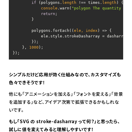
if
 (polygons.
length
 !== times.
length
) {

console
.warn(
"polygon The quantity and
return
;

        }

        polygons.forEach(
(
ele, index
) =>
 {

            ele.style.strokeDasharray = dasharrayDa
        });

    }, 
1000
);

});
シンプルだけど応用が効く仕組みなので、カスタマイズも
色々できそうです！
他にも「アニメーションを加える」「フォントを変える」「背景
を追加する」など、アイデア次第で拡張できるかもしれな
いです。
もし「SVG の stroke-dasharray って何？」と思ったら、
試しに値を変えてみると理解しやすいです！