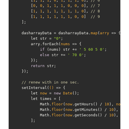
        [
1
, 
1
, 
1
, 
0
, 
1
, 
1
, 
1
, 
0
], 
// 6
        [
0
, 
0
, 
1
, 
1
, 
1
, 
0
, 
0
, 
0
], 
// 7
        [
1
, 
1
, 
1
, 
1
, 
1
, 
1
, 
1
, 
0
], 
// 8
        [
1
, 
1
, 
1
, 
1
, 
1
, 
1
, 
0
, 
0
]  
// 9
    ];

    dasharrayData = dasharrayData.
map
(
arry
 =>
 {

        let str = 
"0"
;

        arry.forEach(
nums
 =>
 {

if
 (nums) str += 
' 5 60 5 0'
;

else
 str += 
' 70 0'
;

        });

return
 str;

    });

// renew with in one sec.
    setInterval(
()
 =>
 {

        let 
now
 = 
new
Date
();

        let times = [

            Math.
floor
(
now
.getHours() / 
10
), 
now
.g
            Math.
floor
(
now
.getMinutes() / 
10
), 
now
            Math.
floor
(
now
.getSeconds() / 
10
), 
now
        ];
